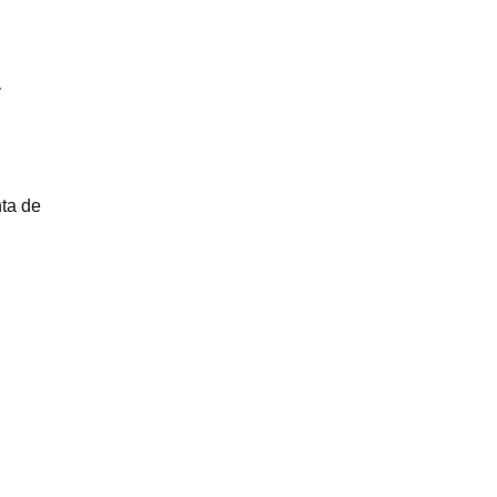
y
nta de