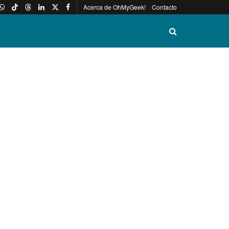
Acerca de OhMyGeek!
Contacto