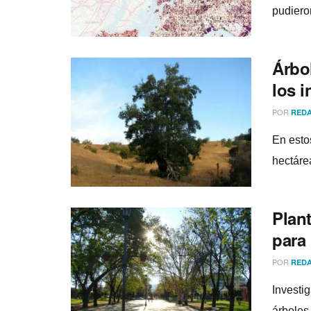
pudiero
Árbo
los i
POR
REDA
En esto
hectáre
Plan
para 
POR
REDA
Investi
árboles