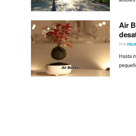
Air 
desat
POR
FELI
Hasta m
pequeño