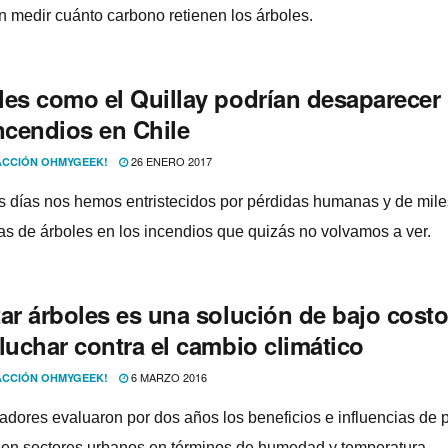
n medir cuánto carbono retienen los árboles.
les como el Quillay podrí­an desaparecer
ncendios en Chile
26 ENERO 2017
CCIÓN OHMYGEEK!
s dí­as nos hemos entristecidos por pérdidas humanas y de mile
as de árboles en los incendios que quizás no volvamos a ver.
tar árboles es una solución de bajo cost
luchar contra el cambio climático
6 MARZO 2016
CCIÓN OHMYGEEK!
gadores evaluaron por dos años los beneficios e influencias de p
 en sectores urbanos en términos de humedad y temperatura.