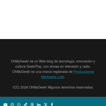
OhMyGeek! es un Web blog de tecnología, innovación y
cultura Geek/Pop, con shows en televisión y radio.
OhMyGeek! es una marca registrada de
Producciones
Medialabs Ltda
.
(CC) 2026 OhMyGeek! Algunos derechos reservados.