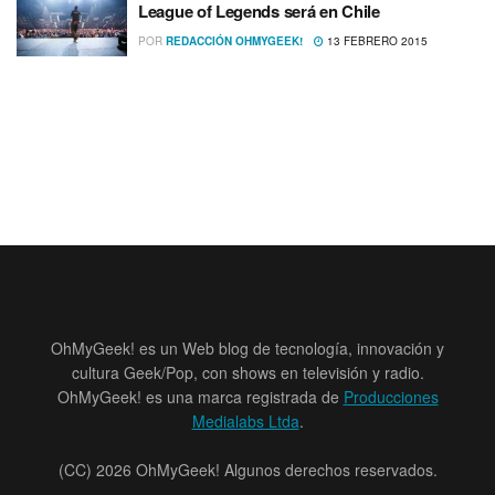
League of Legends será en Chile
POR
REDACCIÓN OHMYGEEK!
13 FEBRERO 2015
OhMyGeek! es un Web blog de tecnología, innovación y
cultura Geek/Pop, con shows en televisión y radio.
OhMyGeek! es una marca registrada de
Producciones
Medialabs Ltda
.
(CC) 2026 OhMyGeek! Algunos derechos reservados.