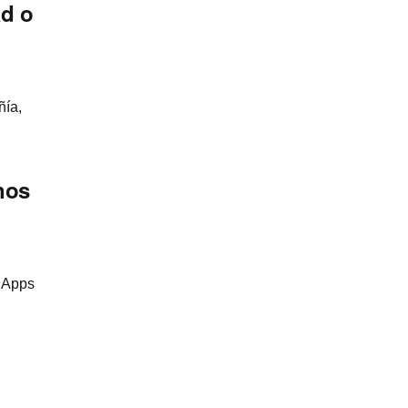
ad o
ñía,
nos
e Apps