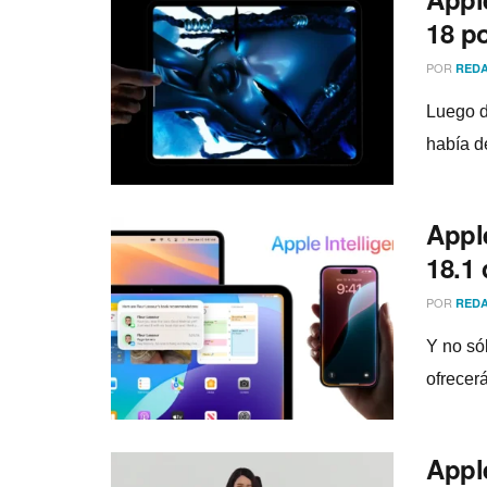
18 p
POR
REDA
Luego d
había d
Apple
18.1
POR
REDA
Y no só
ofrecer
Appl