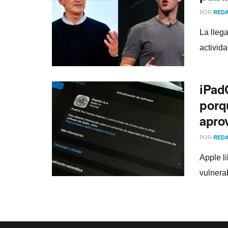
POR
REDA
La lleg
activid
iPad
porqu
apro
POR
REDA
Apple l
vulnera