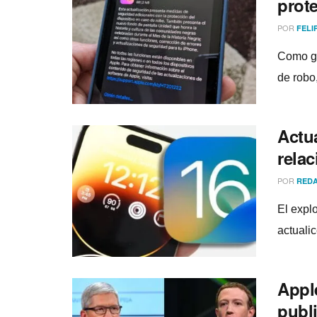
prot
POR
FELI
Como gr
de robo
Actua
rela
POR
REDA
El explo
actuali
Appl
publi