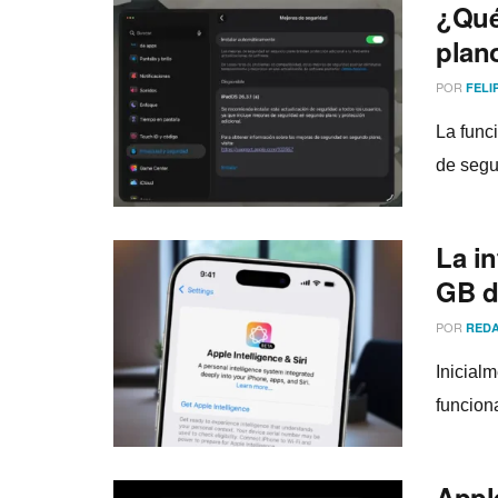
¿Qué
plan
POR
FELI
La func
de segu
La in
GB d
POR
REDA
Inicial
funcion
Appl