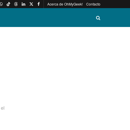
Acerca de OhMyGeek!
Contacto
 el