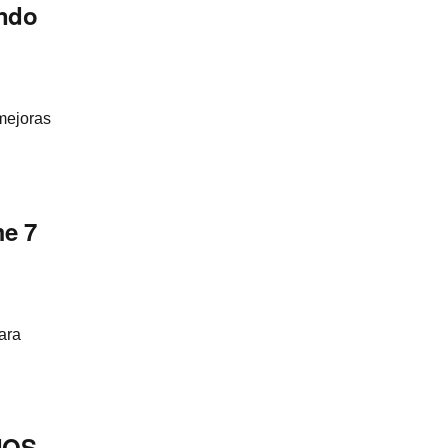
undo
mejoras
me 7
ara
adOS