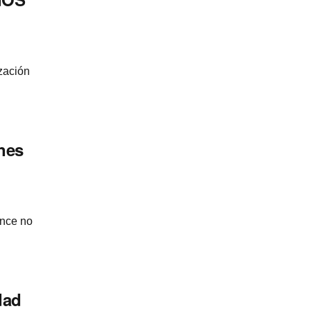
zación
ones
ence no
dad