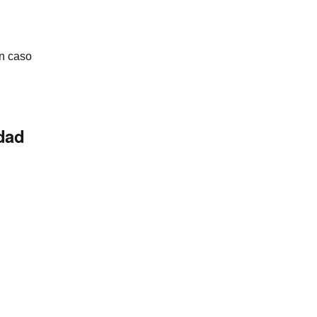
n caso
idad