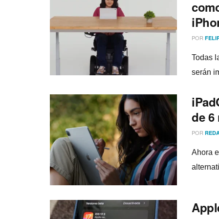
como
iPho
POR
FELI
Todas l
serán i
iPad
de 6
POR
REDA
Ahora e
alterna
Appl