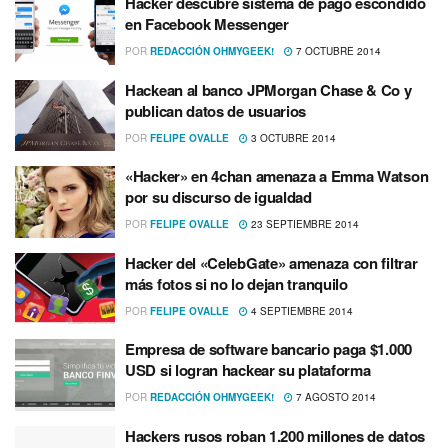
Hacker descubre sistema de pago escondido
en Facebook Messenger
POR
REDACCIÓN OHMYGEEK!
7 OCTUBRE 2014
Hackean al banco JPMorgan Chase & Co y
publican datos de usuarios
POR
FELIPE OVALLE
3 OCTUBRE 2014
«Hacker» en 4chan amenaza a Emma Watson
por su discurso de igualdad
POR
FELIPE OVALLE
23 SEPTIEMBRE 2014
Hacker del «CelebGate» amenaza con filtrar
más fotos si no lo dejan tranquilo
POR
FELIPE OVALLE
4 SEPTIEMBRE 2014
Empresa de software bancario paga $1.000
USD si logran hackear su plataforma
POR
REDACCIÓN OHMYGEEK!
7 AGOSTO 2014
Hackers rusos roban 1.200 millones de datos