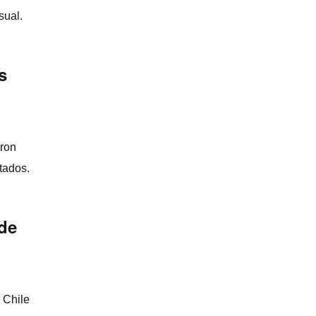
sual.
s
eron
tados.
 de
 Chile