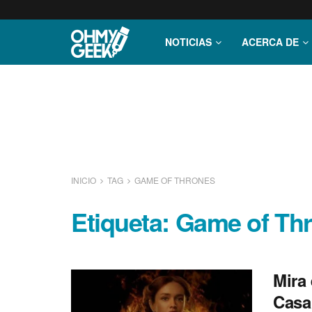
NOTICIAS
ACERCA DE
INICIO
TAG
GAME OF THRONES
Etiqueta:
Game of Th
Mira 
Casa