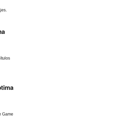
jes.
na
­tulos
ptima
de Game