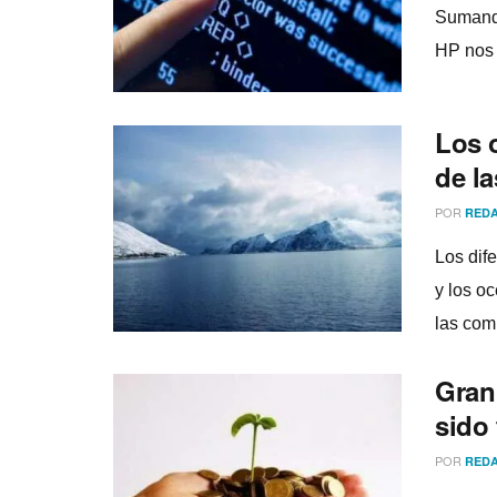
Sumando
HP nos 
Los 
de l
POR
REDA
Los dife
y los o
las com
Gran 
sido
POR
REDA