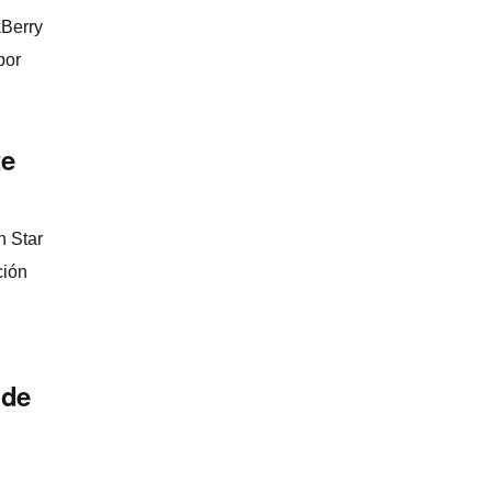
kBerry
por
te
n Star
ción
 de