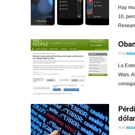
Hay muc
10, per
Researc
Obama
POR
REDA
La Estr
Wars. A
consiga 
Pérdi
dóla
POR
REDA