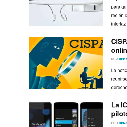
para qu
recién l
interfaz 
CISPA
onlin
POR
REDA
La noti
reunirs
derecho
La I
pilo
POR
REDA