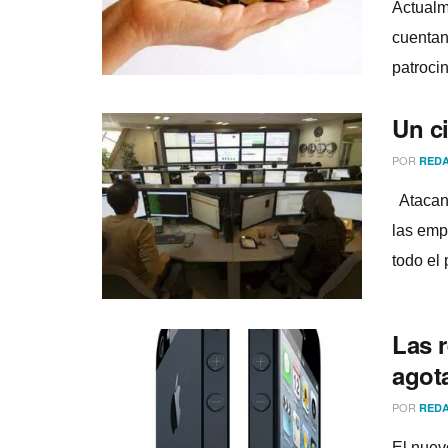
Actualm
cuentan 
patroci
Un ci
POR
REDA
Atacante
las empr
todo el p
Las r
agot
POR
REDA
El nuev