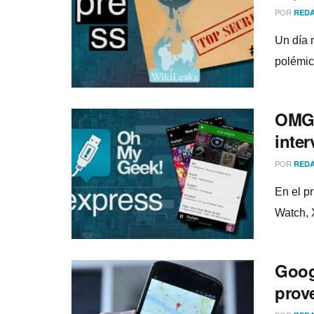
POR
REDA
Un dí­a 
polémic
OMG!
inte
POR
REDA
En el p
Watch,
Goog
prov