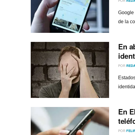
POR
REDA
Google 
de la c
En ab
iden
POR
REDA
Estados
identida
En E
teléf
POR
FELI