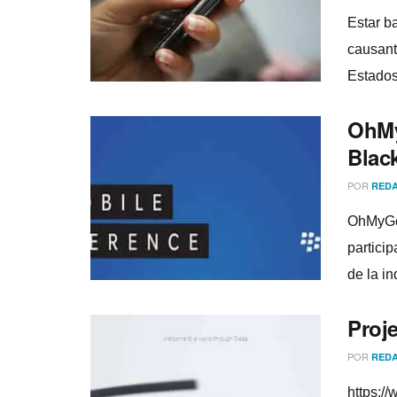
Estar ba
causant
Estados 
OhMy
Blac
POR
REDA
OhMyGee
partici
de la in
Proje
POR
REDA
https:/