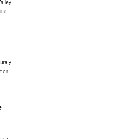
alley
dio
tura y
t en
e
os a