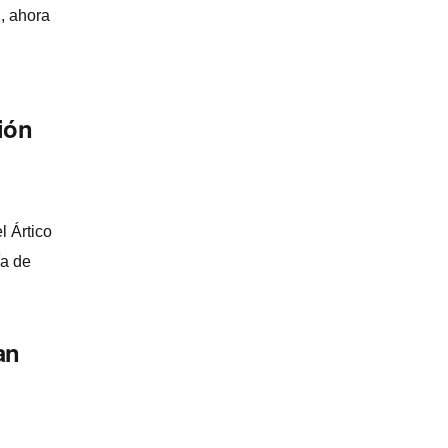
, ahora
ión
l Ártico
­a de
an