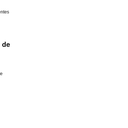
entes
o de
de