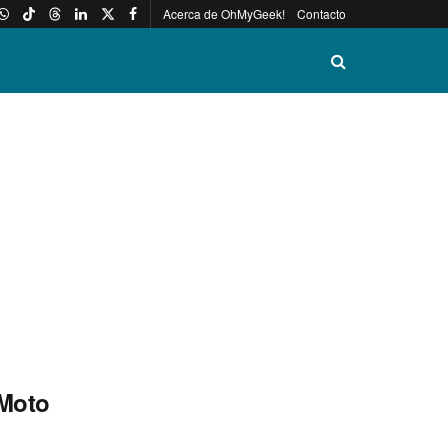
Acerca de OhMyGeek!
Contacto
 Moto