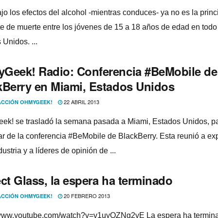
jo los efectos del alcohol -mientras conduces- ya no es la princ
e de muerte entre los jóvenes de 15 a 18 años de edad en todo
Unidos. ...
Geek! Radio: Conferencia #BeMobile de
kBerry en Miami, Estados Unidos
22 ABRIL 2013
CCIÓN OHMYGEEK!
k! se trasladó la semana pasada a Miami, Estados Unidos, p
par de la conferencia #BeMobile de BlackBerry. Esta reunió a ex
dustria y a lí­deres de opinión de ...
ct Glass, la espera ha terminado
20 FEBRERO 2013
CCIÓN OHMYGEEK!
/www.youtube.com/watch?v=v1uyQZNg2vE La espera ha termin