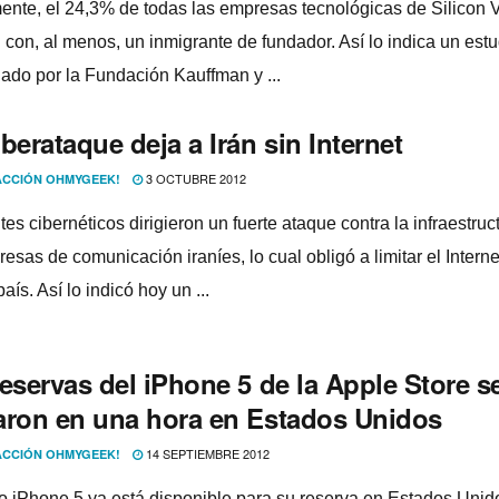
ente, el 24,3% de todas las empresas tecnológicas de Silicon V
con, al menos, un inmigrante de fundador. Así­ lo indica un estu
nado por la Fundación Kauffman y ...
berataque deja a Irán sin Internet
3 OCTUBRE 2012
CCIÓN OHMYGEEK!
s cibernéticos dirigieron un fuerte ataque contra la infraestruc
esas de comunicación iraní­es, lo cual obligó a limitar el Interne
aí­s. Así­ lo indicó hoy un ...
eservas del iPhone 5 de la Apple Store s
aron en una hora en Estados Unidos
14 SEPTIEMBRE 2012
CCIÓN OHMYGEEK!
o iPhone 5 ya está disponible para su reserva en Estados Unid