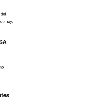
 del
 de hoy.
NSA
smo
ntes