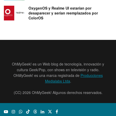
OxygenOS y Realme UI estarían por
desaparecer y serían reemplazados por
ColorOS
OhMyGeek! es un Web blog de tecnología, innovación y
cultura Geek/Pop, con shows en televisión y radio.
OhMyGeek! es una marca registrada de
Producciones
Medialabs Ltda
.
(CC) 2026 OhMyGeek! Algunos derechos reservados.