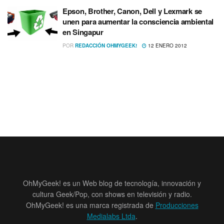
Epson, Brother, Canon, Dell y Lexmark se
unen para aumentar la consciencia ambiental
en Singapur
POR
REDACCIÓN OHMYGEEK!
12 ENERO 2012
OhMyGeek! es un Web blog de tecnología, innovación y
cultura Geek/Pop, con shows en televisión y radio.
OhMyGeek! es una marca registrada de
Producciones
Medialabs Ltda
.