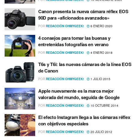
Canon presenta la nueva cámara réflex EOS
90D para «aficionados avanzados»
POR
REDACCIÓN OHMYGEEK!
6 ENERO 2020
4 consejos para tomar las buenas y
entretenidas fotografí­as en verano
POR
REDACCIÓN OHMYGEEK!
4 ENERO 2018
T6s y T6i: las nuevas cámaras de la lí­nea EOS
de Canon
POR
REDACCIÓN OHMYGEEK!
1 JULIO 2015
Apple nuevamente es la marca mejor
valorada del mundo, seguida de Google
POR
REDACCIÓN OHMYGEEK!
10 OCTUBRE 2014
El efecto Instagram llega a las cámaras réflex
con objetivos especiales
POR
REDACCIÓN OHMYGEEK!
20 JULIO 2012