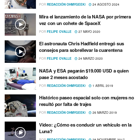
POR
REDACCIÓN OHMYGEEK!
24 AGOSTO 2024
Mira el lanzamiento de la NASA por primera
vez con un cohete de SpaceX
POR
FELIPE OVALLE
27 MAYO 2020
El astronauta Chris Hadfield entregó sus
consejos para sobrellevar la cuarentena
POR
FELIPE OVALLE
24 MARZO 2020
NASA y ESA pagarán $19.000 USD a quien
pase 2 meses acostado
POR
REDACCIÓN OHMYGEEK!
1 ABRIL 2019
Histórico paseo espacial solo con mujeres no
resultó por falta de trajes
POR
REDACCIÓN OHMYGEEK!
26 MARZO 2019
Video: ¿Cómo es conducir un vehí­culo en la
Luna?
POR
REDACCIÓN OHMYGEEK!
28 NOVIEMBRE 2017