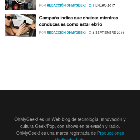
POR
REDACCIÓN OHMYGEEK!
1 ENERO 2017
Campaña indica que chatear mientras
conduces es como estar ebrio
POR
REDACCIÓN OHMYGEEK!
8 SEPTIEMBRE 2014
OhMyGeek! es un Web blog de tecnología, innovación y
cultura Geek/Pop, con shows en televisión y radio.
OhMyGeek! es una marca registrada de
Producciones
Medialabs Ltda
.