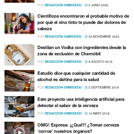
POR
REDACCIÓN OHMYGEEK!
5 JUNIO 2026
Científicos encontraron el probable motivo de
por qué el vino tinto te puede dar dolores de
cabeza
POR
REDACCIÓN OHMYGEEK!
23 NOVIEMBRE 2023
Destilan un Vodka con ingredientes desde la
zona de exclusión de Chernóbil
POR
REDACCIÓN OHMYGEEK!
9 AGOSTO 2019
Estudio dice que cualquier cantidad de
alcohol es dañina para la salud
POR
REDACCIÓN OHMYGEEK!
3 SEPTIEMBRE 2018
Este proyecto usa inteligencia artificial para
detectar el sabor de la cerveza
POR
REDACCIÓN OHMYGEEK!
14 MAYO 2018
OMG! Express: ¡¿Qué?! ¿Tomar cerveza
‘corroe’ nuestros órganos?