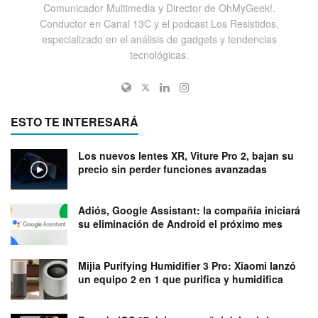
Comunicador Multimedia y Director de OhMyGeek!.
Conductor en Canal 13C y el podcast Los Resistidos,
especializado en el análisis de gadgets y tendencias
tecnológicas.
ESTO TE INTERESARÁ
Los nuevos lentes XR, Viture Pro 2, bajan su
precio sin perder funciones avanzadas
Adiós, Google Assistant: la compañía iniciará
su eliminación de Android el próximo mes
Mijia Purifying Humidifier 3 Pro: Xiaomi lanzó
un equipo 2 en 1 que purifica y humidifica