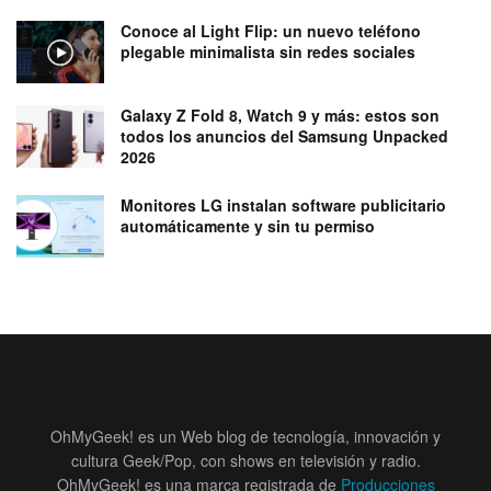
Conoce al Light Flip: un nuevo teléfono
plegable minimalista sin redes sociales
Galaxy Z Fold 8, Watch 9 y más: estos son
todos los anuncios del Samsung Unpacked
2026
Monitores LG instalan software publicitario
automáticamente y sin tu permiso
OhMyGeek! es un Web blog de tecnología, innovación y
cultura Geek/Pop, con shows en televisión y radio.
OhMyGeek! es una marca registrada de
Producciones