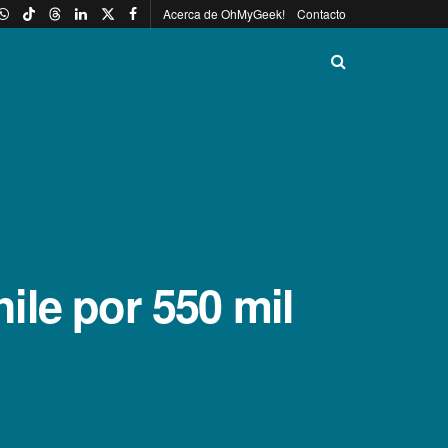
Acerca de OhMyGeek!
Contacto
hile por 550 mil