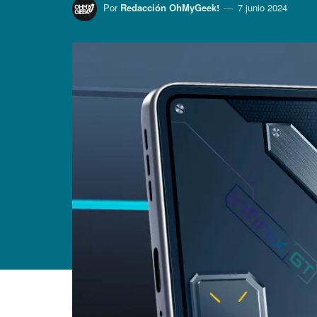
Por
Redacción OhMyGeek!
7 junio 2024