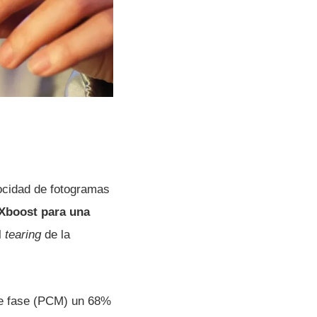
ocidad de fotogramas
Xboost para una
l
tearing
de la
 de fase (PCM) un 68%