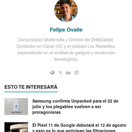
Felipe Ovalle
Comunicador Multimedia y Director de OhMyGeek!.
Conductor en Canal 13C y el podcast Los Resistidos,
especializado en el análisis de gadgets y tendencias
tecnológicas.
ESTO TE INTERESARÁ
Samsung confirma Unpacked para el 22 de
julio y los plegables vuelven a ser
protagonistas
El Pixel 11 de Google debutará el 12 de agosto
y esto es lo que anticipan las filtraciones