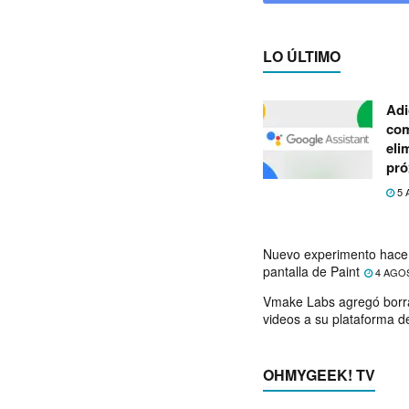
LO ÚLTIMO
Adi
com
eli
pró
5 
Nuevo experimento hace 
pantalla de Paint
4 AGO
Vmake Labs agregó borr
videos a su plataforma d
OHMYGEEK! TV