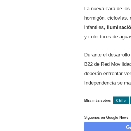
La nueva cara de los
hormigón, ciclovías, 
infantiles,
iluminació
y colectores de aguas
Durante el desarrollo
B22 de Red Movilida
deberán enfrentar veh
Independencia se man
Mira más sobre:
Chile
Síguenos en Google News: