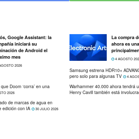
ós, Google Assistant: la
La compra de
pañía iniciará su
ahora es un
minación de Android el
principalmen
ximo mes
4 AGOSTO 20
AGOSTO 2026
Samsung estrena HDR10+ ADVANC
pero solo para algunas TV
4 AGOS
que Doom ‘corra’ en una
Warhammer 40.000 ahora tendrá u
Henry Cavill también está involucr
STO 2026
ado de marcas de agua en
e edición con IA
30 JULIO 2026