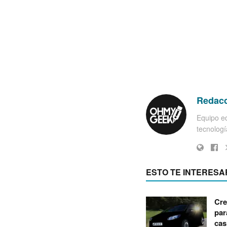
Redac
Equipo ed
tecnología
ESTO TE INTERESA
Cre
par
cas