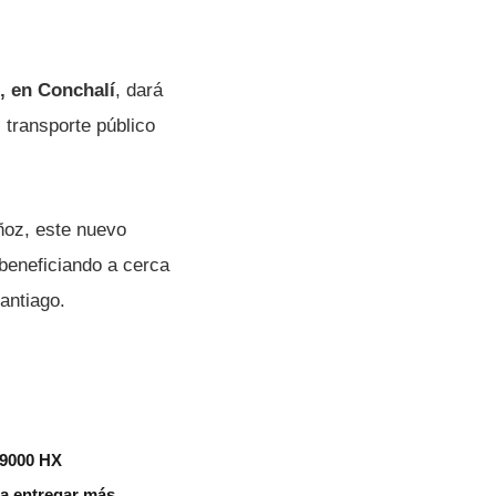
, en Conchalí
, dará
 transporte público
ñoz, este nuevo
 beneficiando a cerca
antiago.
 9000 HX
aza entregar más