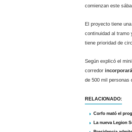
comienzan este sábad
El proyecto tiene un
continuidad al tramo 
tiene prioridad de cir
Según explicó el min
corredor
incorporar
de 500 mil personas q
RELACIONADO:
Corfo mató el pro
La nueva Legion S
Presidencia admite