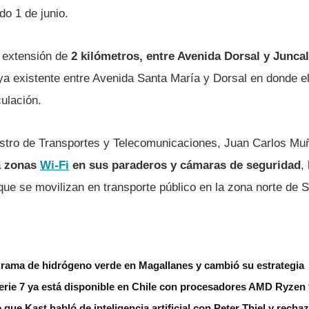
o 1 de junio.
a extensión de
2 kilómetros, entre Avenida Dorsal y Juncal
ya existente entre Avenida Santa María y Dorsal en donde el
culación.
istro de Transportes y Telecomunicaciones, Juan Carlos Mu
á zonas
Wi-Fi
en sus paraderos y cámaras de seguridad
,
ue se movilizan en transporte público en la zona norte de S
grama de hidrógeno verde en Magallanes y cambió su estrategia
erie 7 ya está disponible en Chile con procesadores AMD Ryzen
 que Kast habló de inteligencia artificial con Peter Thiel y rech