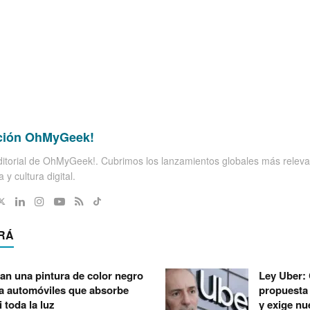
ción OhMyGeek!
itorial de OhMyGeek!. Cubrimos los lanzamientos globales más releva
 y cultura digital.
RÁ
an una pintura de color negro
Ley Uber:
a automóviles que absorbe
propuesta
i toda la luz
y exige nu