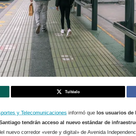
Tuitéalo
nsportes y Telecomunicaciones
informó que
los usuarios de
 Santiago tendrán acceso al nuevo estándar de infraestr
del nuevo corredor «verde y digital» de Avenida Independenc