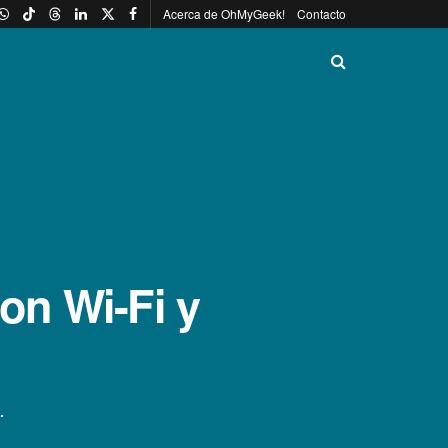
Acerca de OhMyGeek!
Contacto
on Wi-Fi y
.