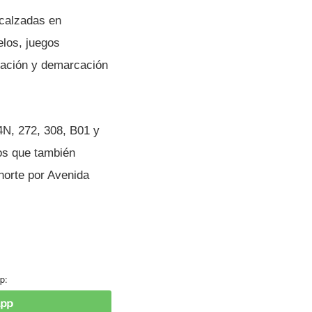
 calzadas en
elos, juegos
zación y demarcación
64N, 272, 308, B01 y
os que también
-norte por Avenida
p: