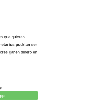
es que quieran
netarios podrían ser
dores ganen dinero en
p: