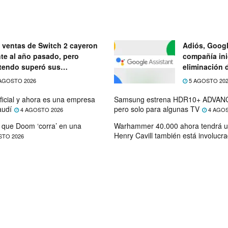
 ventas de Switch 2 cayeron
Adiós, Googl
nte al año pasado, pero
compañía ini
tendo superó sus
eliminación 
ectativas
próximo mes
AGOSTO 2026
5 AGOSTO 20
ficial y ahora es una empresa
Samsung estrena HDR10+ ADVANC
audí
pero solo para algunas TV
4 AGOSTO 2026
4 AGOS
que Doom ‘corra’ en una
Warhammer 40.000 ahora tendrá u
Henry Cavill también está involucr
STO 2026