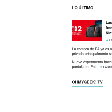
LO ÚLTIMO
Las
fre
Nin
exp
6 
La compra de EA ya es o
privada principalmente s
Nuevo experimento hace 
pantalla de Paint
4 AGO
OHMYGEEK! TV