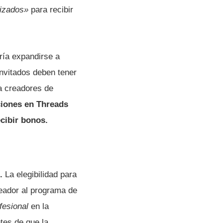
lizados»
para recibir
ría expandirse a
invitados deben tener
ra creadores de
ciones en Threads
cibir bonos.
s.
La elegibilidad para
reador al programa de
fesional
en la
tes de que la