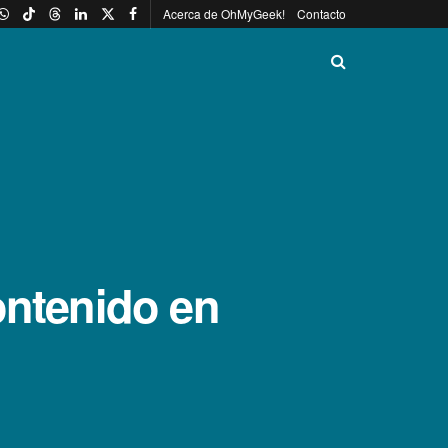
Acerca de OhMyGeek!
Contacto
ontenido en