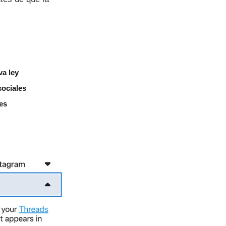
va ley
sociales
es