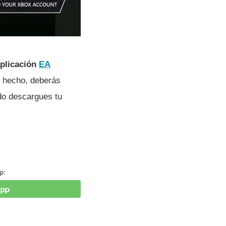
aplicación
EA
 hecho, deberás
do descargues tu
p: