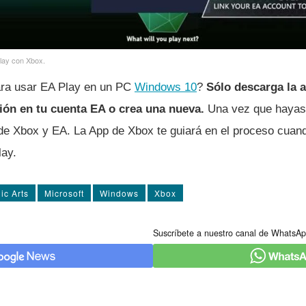
lay con Xbox.
ra usar EA Play en un PC
Windows 10
?
Sólo descarga la 
sión en tu cuenta EA o crea una nueva.
Una vez que hayas
 de Xbox y EA. La App de Xbox te guiará en el proceso cuan
lay.
ic Arts
Microsoft
Windows
Xbox
Suscríbete a nuestro canal de WhatsAp