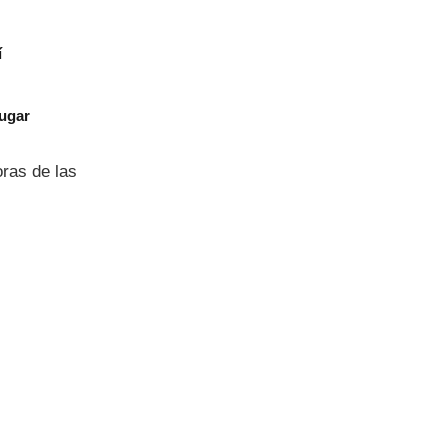
í
jugar
oras de las