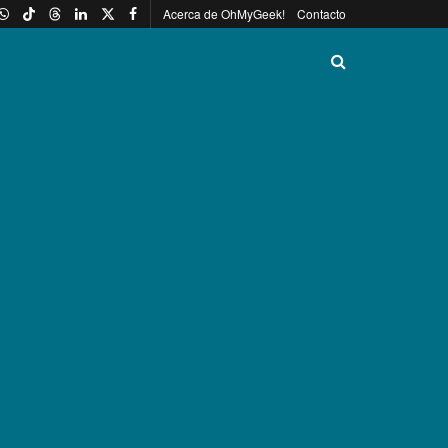
Acerca de OhMyGeek!
Contacto