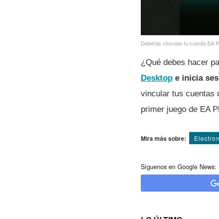
Deberás vinculas tu cuenta EA P
¿Qué debes hacer pa
Desktop
e inicia se
vincular tus cuentas
primer juego de EA P
Mira más sobre:
Electron
Síguenos en Google News: