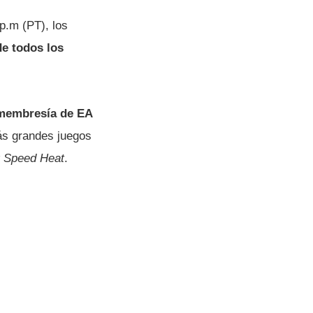
p.m (PT), los
e todos los
membresía de EA
ás grandes juegos
 Speed ​​Heat
.