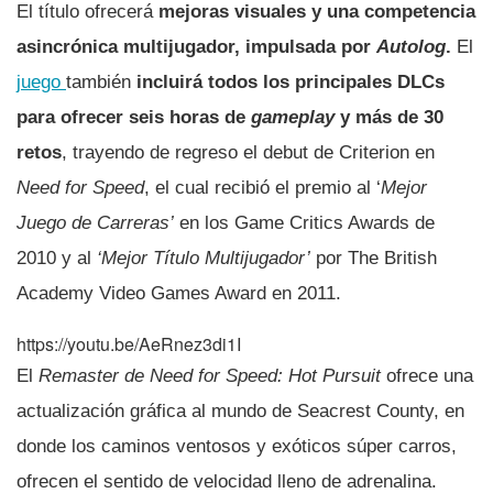
El tí­tulo ofrecerá
mejoras visuales y una competencia
asincrónica multijugador, impulsada por
Autolog
.
El
juego
también
incluirá todos los principales DLCs
para ofrecer seis horas de
gameplay
y más de 30
retos
, trayendo de regreso el debut de Criterion en
Need for Speed
, el cual recibió el premio al ‘
Mejor
Juego de Carreras’
en los Game Critics Awards de
2010 y al
‘Mejor Tí­tulo Multijugador’
por The British
Academy Video Games Award en 2011.
https://youtu.be/AeRnez3di1I
El
Remaster de Need for Speed: Hot Pursuit
ofrece una
actualización gráfica al mundo de Seacrest County, en
donde los caminos ventosos y exóticos súper carros,
ofrecen el sentido de velocidad lleno de adrenalina.