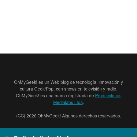
OhMyGeek! es un Web blog de tecnología, innovación y
cultura Geek/Pop, con shows en televisión y radio.
OhMyGeek! es una marca registrada de
Producciones
Medialabs Ltda
.
(CC) 2026 OhMyGeek! Algunos derechos reservados.