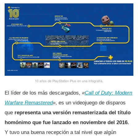
10 años de PlayStation Plus en una infografí­a.
El lí­der de los más descargados,
«
Call of Duty: Modern
Warfare Remastered
»
, es un videojuego de disparos
que
representa una versión remasterizada del tí­tulo
homónimo que fue lanzado en noviembre del 2016.
Y tuvo una buena recepción a tal nivel que algún