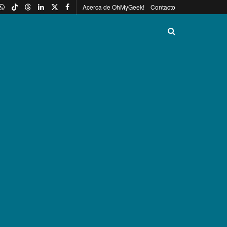
Acerca de OhMyGeek!
Contacto