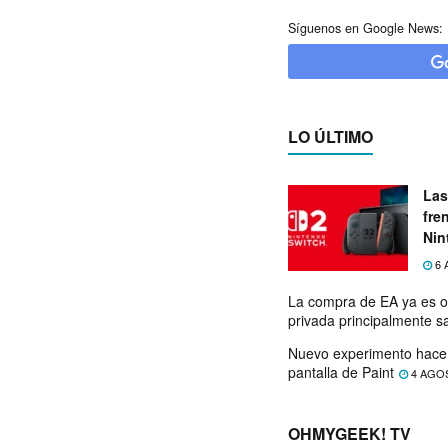
Síguenos en Google News:
LO ÚLTIMO
Las
fre
Nin
exp
6 
La compra de EA ya es o
privada principalmente s
Nuevo experimento hace 
pantalla de Paint
4 AGO
OHMYGEEK! TV