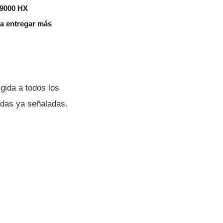
 9000 HX
aza entregar más
igida a todos los
ndas ya señaladas.