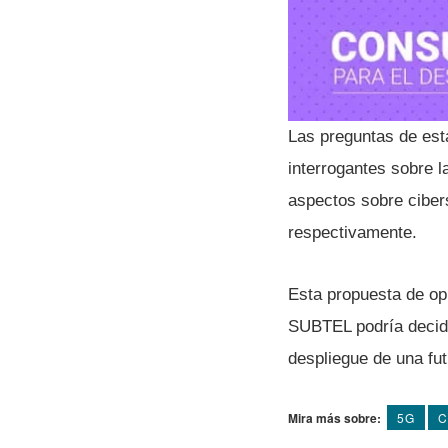
Las preguntas de esta
interrogantes sobre l
aspectos sobre cibers
respectivamente.
Esta propuesta de opi
SUBTEL podrí­a decidi
despliegue de una fu
Mira más sobre:
5G
C