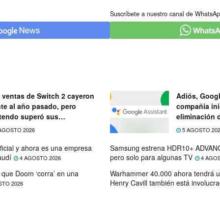
Suscríbete a nuestro canal de WhatsAp
 ventas de Switch 2 cayeron
Adiós, Googl
nte al año pasado, pero
compañía ini
tendo superó sus
eliminación 
ectativas
próximo mes
AGOSTO 2026
5 AGOSTO 20
ficial y ahora es una empresa
Samsung estrena HDR10+ ADVANC
audí
pero solo para algunas TV
4 AGOSTO 2026
4 AGOS
que Doom ‘corra’ en una
Warhammer 40.000 ahora tendrá u
Henry Cavill también está involucr
STO 2026