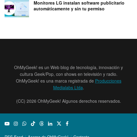
Monitores LG instalan software publicitario
automáticamente y sin tu permiso
OhMyGeek! es un Web blog de tecnología, innovación y
cultura Geek/Pop, con shows en televisión y radio.
OhMyGeek! es una marca registrada de
Producciones
Medialabs Ltda
.
(CC) 2026 OhMyGeek! Algunos derechos reservados.
RSS Feed
Acerca de OhMyGeek!
Contacto