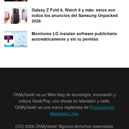
Galaxy Z Fold 8, Watch 9 y más: estos son
todos los anuncios del Samsung Unpacked
2026
Monitores LG instalan software publicitario
automáticamente y sin tu permiso
OhMyGeek! es un Web blog de tecnología, innovación y
cultura Geek/Pop, con shows en televisión y radio.
OhMyGeek! es una marca registrada de
Producciones
Medialabs Ltda
.
(CC) 2026 OhMyGeek! Algunos derechos reservados.