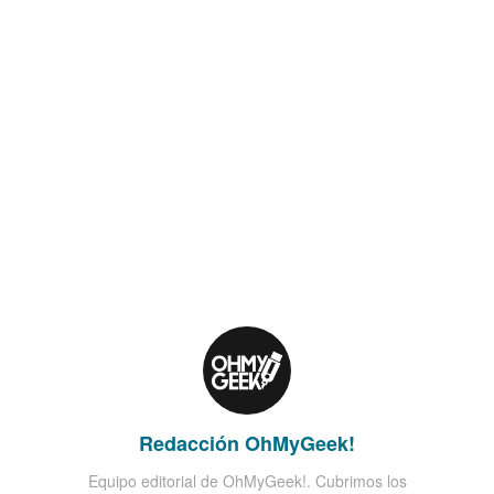
Redacción OhMyGeek!
Equipo editorial de OhMyGeek!. Cubrimos los