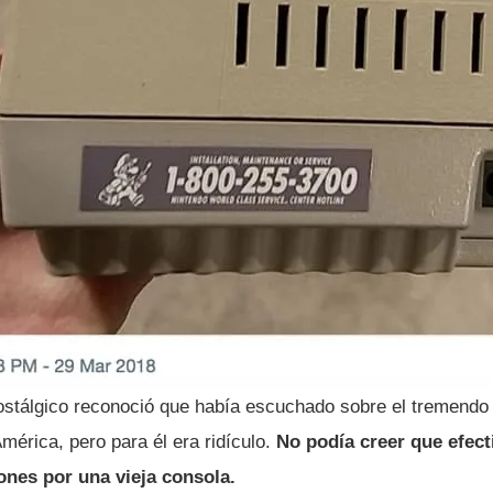
stálgico reconoció que habí­a escuchado sobre el tremend
mérica, pero para él era ridí­culo.
No podí­a creer que efec
nes por una vieja consola.