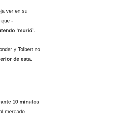
eja ver en su
nque -
tendo ‘murió’.
onder y Tolbert no
erior de esta.
ante 10 minutos
 al mercado