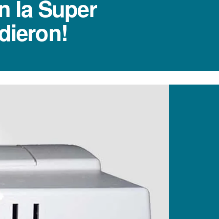
n la Super
dieron!