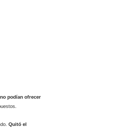
no podí­an ofrecer
puestos.
ndo.
Quitó el