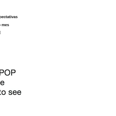
pectativas
o mes
í