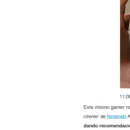
Este mismo
gamer
no
cliente’
de
Nintendo
A
dando recomendacio