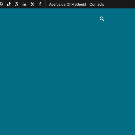
Acerca de OhMyGeek!
Contacto