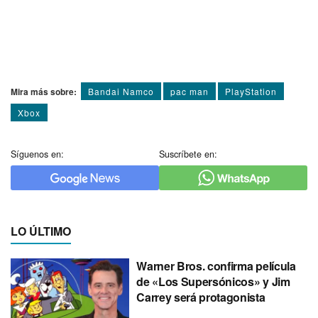
Mira más sobre:
Bandai Namco
pac man
PlayStation
Xbox
Síguenos en:
Suscríbete en:
LO ÚLTIMO
Warner Bros. confirma película
de «Los Supersónicos» y Jim
Carrey será protagonista