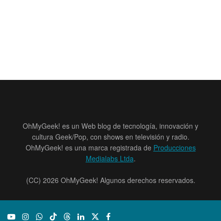
OhMyGeek! es un Web blog de tecnología, innovación y
cultura Geek/Pop, con shows en televisión y radio.
OhMyGeek! es una marca registrada de
Producciones
Medialabs Ltda
.
(CC) 2026 OhMyGeek! Algunos derechos reservados.