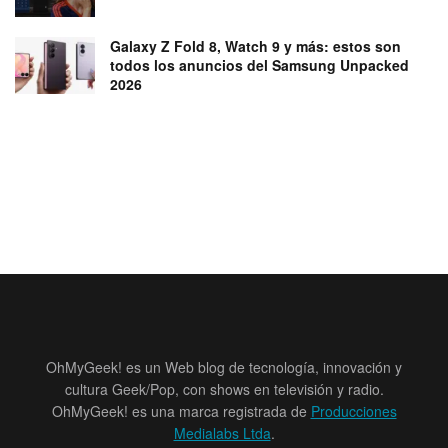
Galaxy Z Fold 8, Watch 9 y más: estos son
todos los anuncios del Samsung Unpacked
2026
OhMyGeek! es un Web blog de tecnología, innovación y
cultura Geek/Pop, con shows en televisión y radio.
OhMyGeek! es una marca registrada de
Producciones
Medialabs Ltda
.