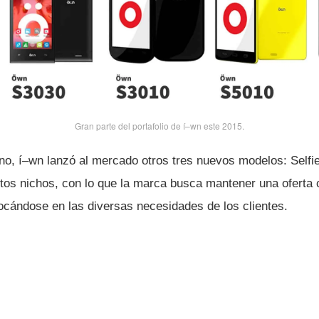
Gran parte del portafolio de í–wn este 2015.
no, í–wn lanzó al mercado otros tres nuevos modelos: Selfi
ntos nichos, con lo que la marca busca mantener una oferta 
ocándose en las diversas necesidades de los clientes.