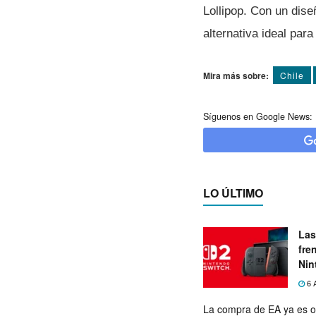
Lollipop. Con un dise
alternativa ideal par
Mira más sobre:
Chile
Síguenos en Google News:
LO ÚLTIMO
Las
fre
Nin
exp
6 
La compra de EA ya es o