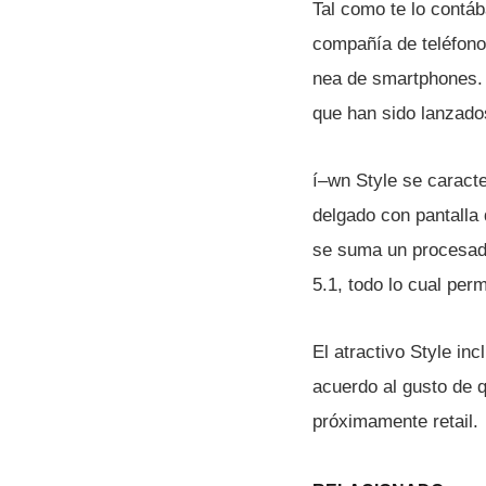
Tal como te lo contá
compañí­a de teléfon
nea de smartphones. 
que han sido lanzado
í–wn Style se caracte
delgado con pantalla 
se suma un procesado
5.1, todo lo cual perm
El atractivo Style in
acuerdo al gusto de 
próximamente retail.