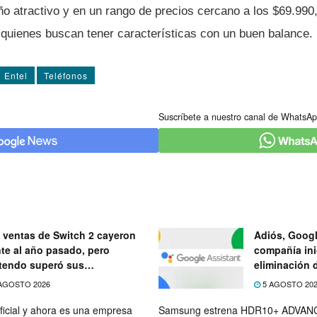
ño atractivo y en un rango de precios cercano a los $69.990
a quienes buscan tener caracterí­sticas con un buen balance.
Entel
Teléfonos
Suscríbete a nuestro canal de WhatsAp
 ventas de Switch 2 cayeron
Adiós, Googl
nte al año pasado, pero
compañía ini
tendo superó sus
eliminación 
ectativas
próximo mes
AGOSTO 2026
5 AGOSTO 20
ficial y ahora es una empresa
Samsung estrena HDR10+ ADVANC