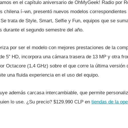
bamos en el capí­tulo aniversario de OhMyGeek! Radio por 
os chilena í–wn, presentó nuevos modelos correspondientes 
Se trata de Style, Smart, Selfie y Fun, equipos que se sum
s durante el segundo semestre del año.
riza por ser el modelo con mejores prestaciones de la compa
de 5” HD, incorpora una cámara trasera de 13 MP y otra fron
r Octacore (1,4 GHz) sobre el que corre la última versión d
ite una fluida experiencia en el uso del equipo.
cluye además carcasa intercambiable, que permite personaliz
quien lo use. ¿Su precio? $129.990 CLP en
tiendas de la ope