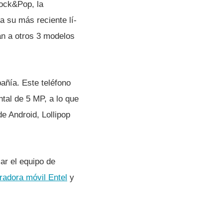
Rock&Pop, la
a su más reciente lí­
an a otros 3 modelos
ñí­a. Este teléfono
tal de 5 MP, a lo que
e Android, Lollipop
ar el equipo de
radora móvil Entel
y