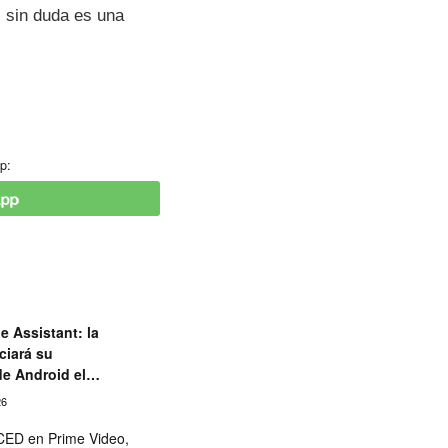
, sin duda es una
p:
e Assistant: la
ciará su
de Android el
26
ED en Prime Video,