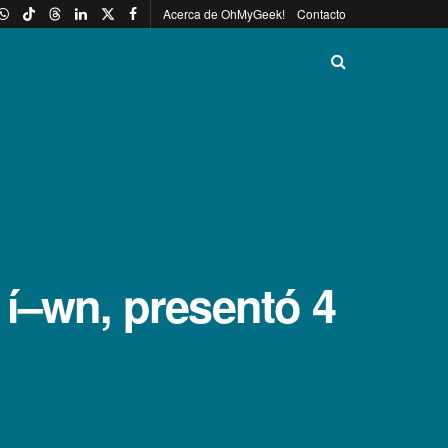
Acerca de OhMyGeek!
Contacto
 í–wn, presentó 4