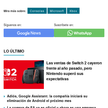
Mira más sobre:
Consolas
Microsoft
Xbox
Síguenos en:
Suscríbete en:
LO ÚLTIMO
Las ventas de Switch 2 cayeron
frente al año pasado, pero
Nintendo superó sus
expectativas
Adiós, Google Assistant: la compañía iniciará su
eliminación de Android el próximo mes
La compra de EA ya es oficial y ahora es una empresa