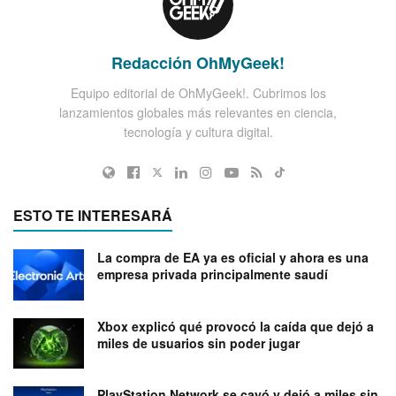
Redacción OhMyGeek!
Equipo editorial de OhMyGeek!. Cubrimos los
lanzamientos globales más relevantes en ciencia,
tecnología y cultura digital.
ESTO TE INTERESARÁ
La compra de EA ya es oficial y ahora es una
empresa privada principalmente saudí
Xbox explicó qué provocó la caída que dejó a
miles de usuarios sin poder jugar
PlayStation Network se cayó y dejó a miles sin