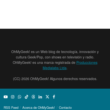
OhMyGeek! es un Web blog de tecnología, innovación y
cultura Geek/Pop, con shows en televisión y radio.
OhMyGeek! es una marca registrada de
Producciones
Medialabs Ltda
.
(CC) 2026 OhMyGeek! Algunos derechos reservados.
RSS Feed
Acerca de OhMyGeek!
Contacto