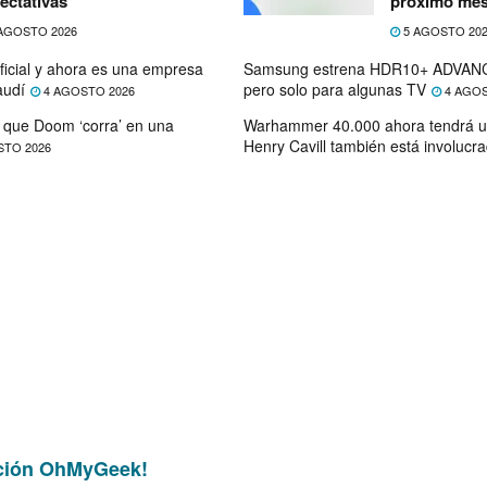
ectativas
próximo me
AGOSTO 2026
5 AGOSTO 20
ficial y ahora es una empresa
Samsung estrena HDR10+ ADVANC
audí
pero solo para algunas TV
4 AGOSTO 2026
4 AGOS
que Doom ‘corra’ en una
Warhammer 40.000 ahora tendrá u
Henry Cavill también está involucr
STO 2026
ción OhMyGeek!