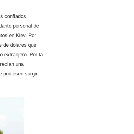
os confiados
udante personal de
ntos en Kiev. Por
es de dólares que
o extranjero. Por la
recí­an una
e pudiesen surgir