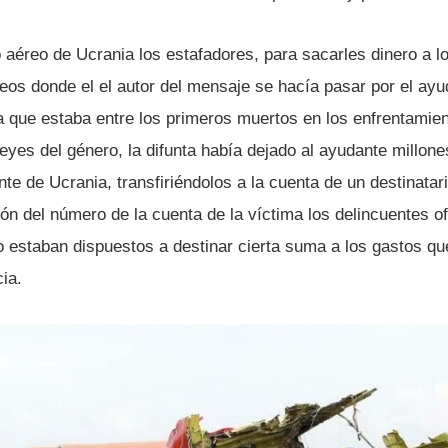
o aéreo de Ucrania los estafadores, para sacarles dinero a l
reos donde el el autor del mensaje se hací­a pasar por el ay
na que estaba entre los primeros muertos en los enfrentamie
eyes del género, la difunta habí­a dejado al ayudante millon
nte de Ucrania, transfiriéndolos a la cuenta de un destinatari
ón del número de la cuenta de la ví­ctima los delincuentes of
 estaban dispuestos a destinar cierta suma a los gastos qu
cia.