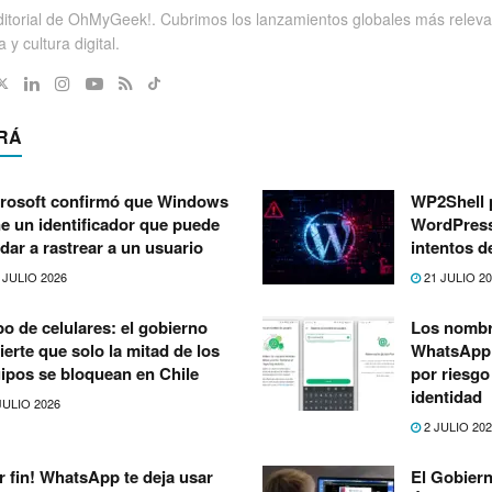
itorial de OhMyGeek!. Cubrimos los lanzamientos globales más releva
 y cultura digital.
RÁ
rosoft confirmó que Windows
WP2Shell 
ne un identificador que puede
WordPress:
dar a rastrear a un usuario
intentos d
 JULIO 2026
21 JULIO 2
o de celulares: el gobierno
Los nombr
ierte que solo la mitad de los
WhatsApp 
ipos se bloquean en Chile
por riesgo
identidad
JULIO 2026
2 JULIO 20
r fin! WhatsApp te deja usar
El Gobiern