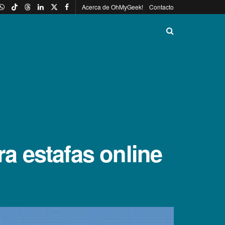
Acerca de OhMyGeek!
Contacto
ra estafas online