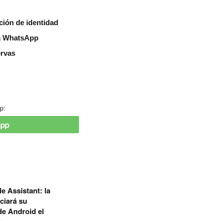
ión de identidad
 a WhatsApp
ervas
p:
e Assistant: la
ciará su
de Android el