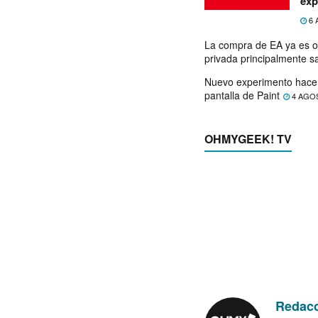
exp
6 
La compra de EA ya es o
privada principalmente s
Nuevo experimento hace 
pantalla de Paint
4 AGO
OHMYGEEK! TV
Redac