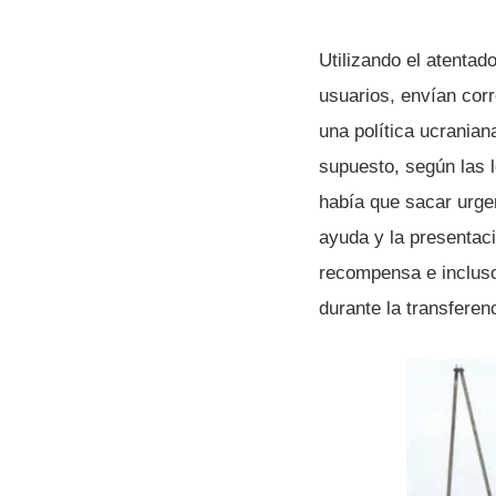
Utilizando el atentad
usuarios, enví­an cor
una polí­tica ucrania
supuesto, según las l
habí­a que sacar urge
ayuda y la presentaci
recompensa e incluso
durante la transferen