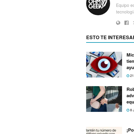
Equipo ed
tecnología
ESTO TE INTERESA
Mic
tie
ayu
21
Rob
adv
equ
8 
¡Po