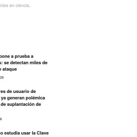
ntes en ciencia,
pone a prueba a
 se detectan miles de
e ataque
026
es de usuario de
ya generan polémica
 de suplantación de
26
o estudia usar la Clave