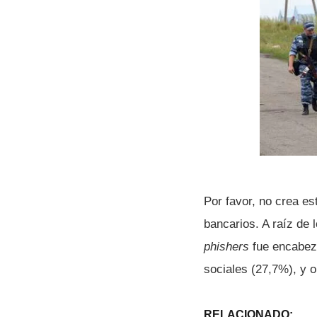
Por favor, no crea e
bancarios. A raí­z de
phishers
fue encabeza
sociales (27,7%), y o
RELACIONADO: