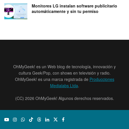
Monitores LG instalan software publicitario
automáticamente y sin tu permiso
OhMyGeek! es un Web blog de tecnología, innovación y
cultura Geek/Pop, con shows en televisión y radio.
OhMyGeek! es una marca registrada de
Producciones
Medialabs Ltda
.
(CC) 2026 OhMyGeek! Algunos derechos reservados.