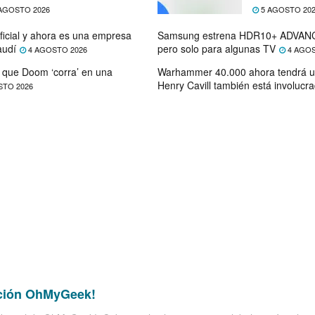
ectativas
próximo mes
AGOSTO 2026
5 AGOSTO 20
ficial y ahora es una empresa
Samsung estrena HDR10+ ADVANC
audí
pero solo para algunas TV
4 AGOSTO 2026
4 AGOS
que Doom ‘corra’ en una
Warhammer 40.000 ahora tendrá u
Henry Cavill también está involucr
STO 2026
ción OhMyGeek!