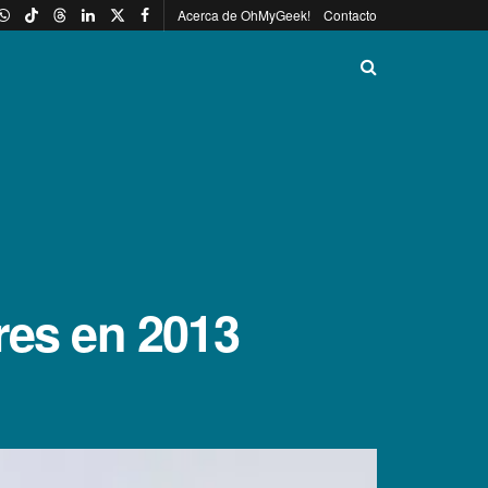
Acerca de OhMyGeek!
Contacto
res en 2013