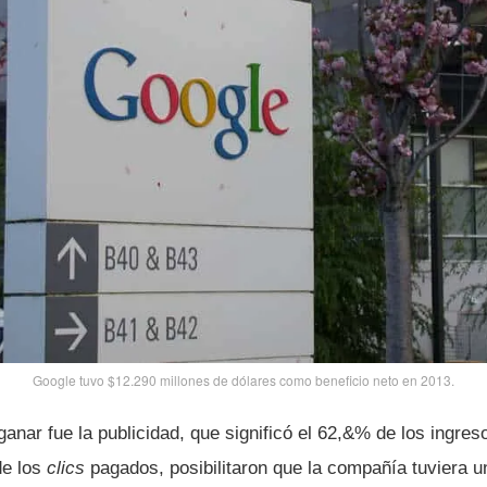
Google tuvo $12.290 millones de dólares como beneficio neto en 2013.
a ganar fue la publicidad, que significó el 62,&% de los ingre
de los
clics
pagados, posibilitaron que la compañí­a tuviera 