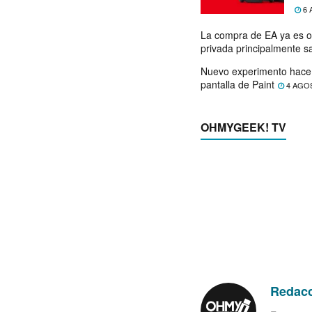
exp
6 
La compra de EA ya es o
privada principalmente s
Nuevo experimento hace 
pantalla de Paint
4 AGO
OHMYGEEK! TV
Redac