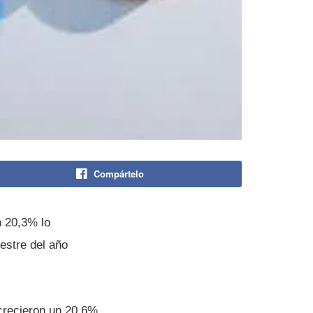
Compártelo
n 20,3% lo
mestre del año
crecieron un 20,6%,