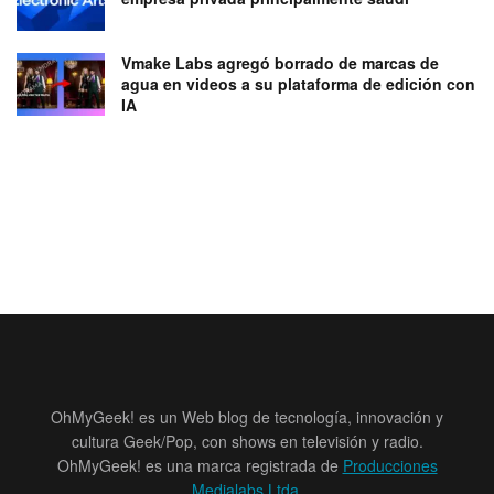
Vmake Labs agregó borrado de marcas de
agua en videos a su plataforma de edición con
IA
OhMyGeek! es un Web blog de tecnología, innovación y
cultura Geek/Pop, con shows en televisión y radio.
OhMyGeek! es una marca registrada de
Producciones
Medialabs Ltda
.