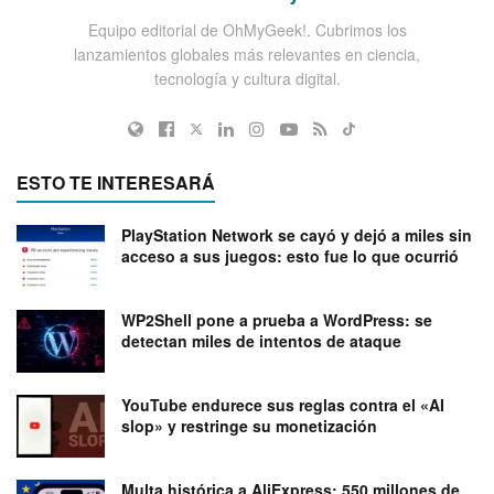
Equipo editorial de OhMyGeek!. Cubrimos los
lanzamientos globales más relevantes en ciencia,
tecnología y cultura digital.
ESTO TE INTERESARÁ
PlayStation Network se cayó y dejó a miles sin
acceso a sus juegos: esto fue lo que ocurrió
WP2Shell pone a prueba a WordPress: se
detectan miles de intentos de ataque
YouTube endurece sus reglas contra el «AI
slop» y restringe su monetización
Multa histórica a AliExpress: 550 millones de