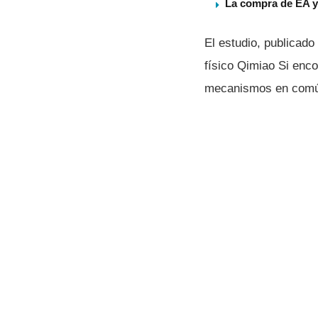
La compra de EA ya
El estudio, publicado
fí­sico Qimiao Si en
mecanismos en común