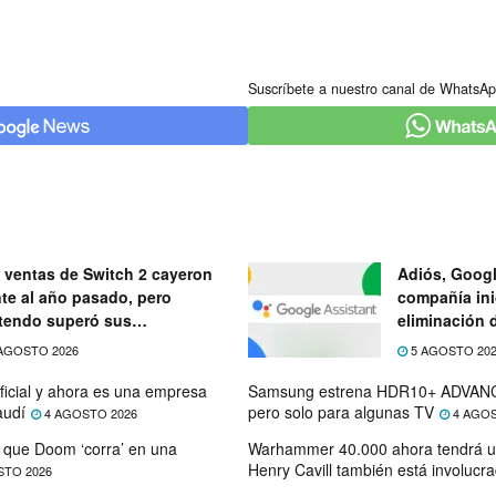
Suscríbete a nuestro canal de WhatsAp
 ventas de Switch 2 cayeron
Adiós, Googl
nte al año pasado, pero
compañía ini
tendo superó sus
eliminación 
ectativas
próximo mes
AGOSTO 2026
5 AGOSTO 20
ficial y ahora es una empresa
Samsung estrena HDR10+ ADVANC
audí
pero solo para algunas TV
4 AGOSTO 2026
4 AGOS
que Doom ‘corra’ en una
Warhammer 40.000 ahora tendrá u
Henry Cavill también está involucr
STO 2026