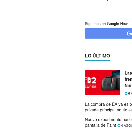
Síguenos en Google News:
LO ÚLTIMO
Las
fre
Nin
exp
6 
La compra de EA ya es o
privada principalmente s
Nuevo experimento hace 
pantalla de Paint
4 AGO