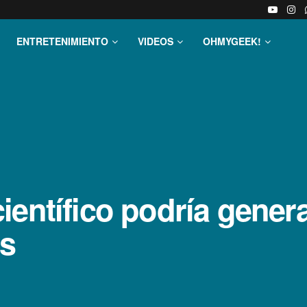
ENTRETENIMIENTO
VIDEOS
OHMYGEEK!
entí­fico podrí­a gene
s