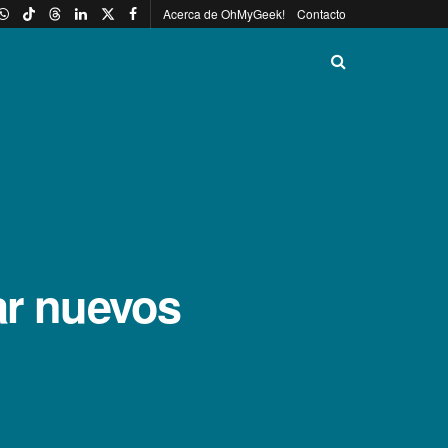
Acerca de OhMyGeek!
Contacto
rar nuevos