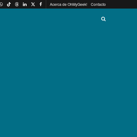
Acerca de OhMyGeek!
Contacto