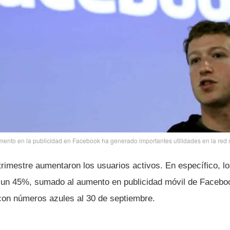
mento en la publicidad en Facebook ha generado importantes utilidades en la red s
trimestre aumentaron los usuarios activos. En especí­fico, l
 un 45%, sumado al aumento en publicidad móvil de Faceboo
con números azules al 30 de septiembre.