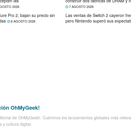
cepten las
construir dos fábricas de DRAM y
GOSTO 2026
7 AGOSTO 2026
ure Pro 2, bajan su precio sin
Las ventas de Switch 2 cayeron fre
das
pero Nintendo superó sus expectat
6 AGOSTO 2026
ción OhMyGeek!
itorial de OhMyGeek!. Cubrimos los lanzamientos globales más releva
 y cultura digital.