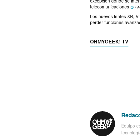
excepción donde se inter
telecomunicaciones
7 A
Los nuevos lentes XR, Vit
perder funciones avanza
OHMYGEEK! TV
Redac
Equipo ed
tecnología