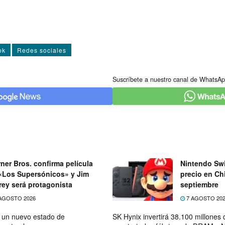
ok
Redes sociales
Suscríbete a nuestro canal de WhatsAp
ner Bros. confirma película
Nintendo Swi
«Los Supersónicos» y Jim
precio en Chi
rey será protagonista
septiembre
AGOSTO 2026
7 AGOSTO 20
e un nuevo estado de
SK Hynix invertirá 38.100 millones