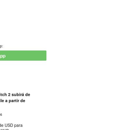
p:
tch 2 subirá de
le a partir de
26
 de USD para