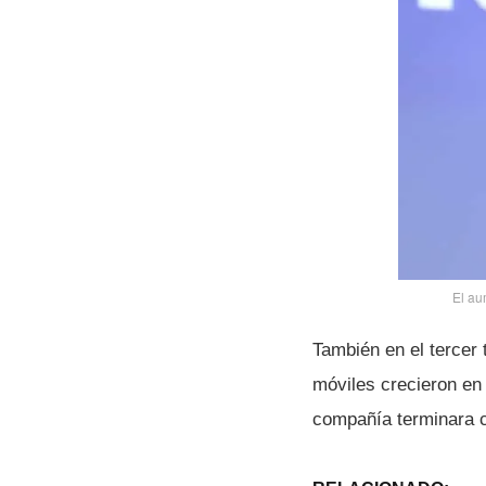
El au
También en el tercer 
móviles crecieron en
compañí­a terminara 