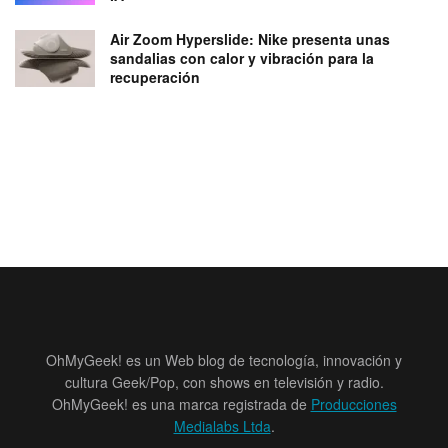
Air Zoom Hyperslide: Nike presenta unas
sandalias con calor y vibración para la
recuperación
OhMyGeek! es un Web blog de tecnología, innovación y
cultura Geek/Pop, con shows en televisión y radio.
OhMyGeek! es una marca registrada de
Producciones
Medialabs Ltda
.