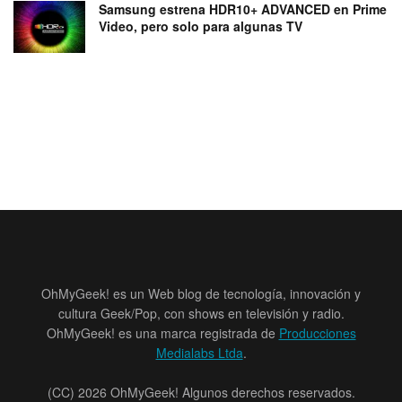
Samsung estrena HDR10+ ADVANCED en Prime
Video, pero solo para algunas TV
OhMyGeek! es un Web blog de tecnología, innovación y
cultura Geek/Pop, con shows en televisión y radio.
OhMyGeek! es una marca registrada de
Producciones
Medialabs Ltda
.
(CC) 2026 OhMyGeek! Algunos derechos reservados.