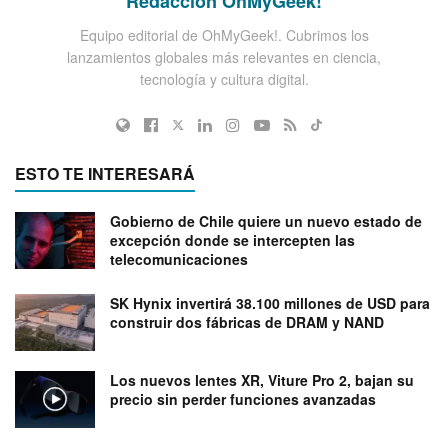
Redacción OhMyGeek!
Equipo editorial de OhMyGeek!. Cubrimos los
lanzamientos globales más relevantes en ciencia,
tecnología y cultura digital.
ESTO TE INTERESARÁ
Gobierno de Chile quiere un nuevo estado de
excepción donde se intercepten las
telecomunicaciones
SK Hynix invertirá 38.100 millones de USD para
construir dos fábricas de DRAM y NAND
Los nuevos lentes XR, Viture Pro 2, bajan su
precio sin perder funciones avanzadas