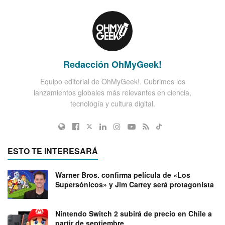
Redacción OhMyGeek!
Equipo editorial de OhMyGeek!. Cubrimos los
lanzamientos globales más relevantes en ciencia,
tecnología y cultura digital.
ESTO TE INTERESARÁ
Warner Bros. confirma película de «Los
Supersónicos» y Jim Carrey será protagonista
Nintendo Switch 2 subirá de precio en Chile a
partir de septiembre