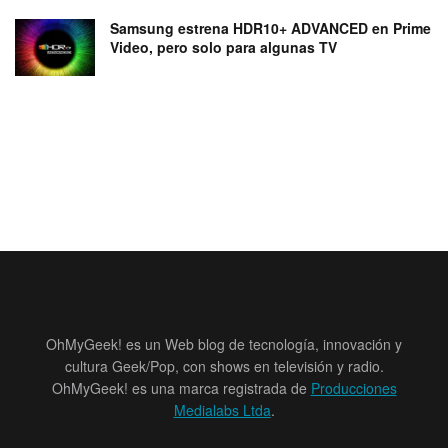
Samsung estrena HDR10+ ADVANCED en Prime
Video, pero solo para algunas TV
OhMyGeek! es un Web blog de tecnología, innovación y
cultura Geek/Pop, con shows en televisión y radio.
OhMyGeek! es una marca registrada de
Producciones
Medialabs Ltda
.