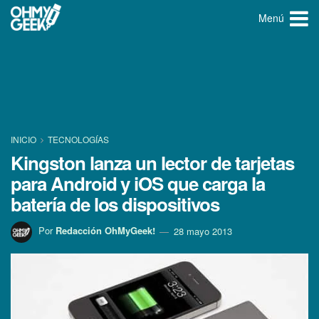
Menú
INICIO
TECNOLOGÍ­AS
Kingston lanza un lector de tarjetas
para Android y iOS que carga la
baterí­a de los dispositivos
Por
Redacción OhMyGeek!
28 mayo 2013