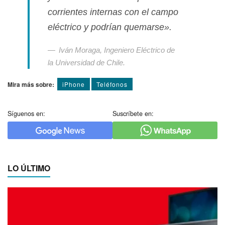
corrientes internas con el campo
eléctrico y podrí­an quemarse».
Iván Moraga, Ingeniero Eléctrico de
la Universidad de Chile.
Mira más sobre:
iPhone
Teléfonos
Síguenos en:
Suscríbete en:
LO ÚLTIMO