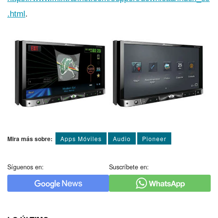
.html
.
Mira más sobre:
Apps Móviles
Audio
Pioneer
Síguenos en:
Suscríbete en: