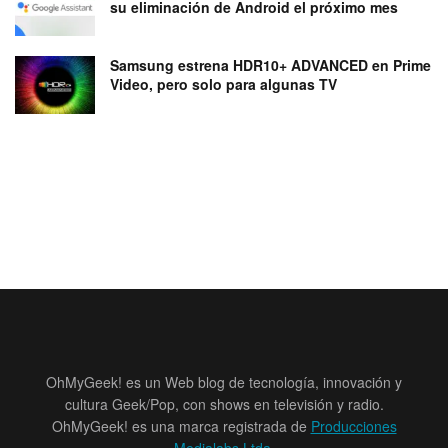
su eliminación de Android el próximo mes
Samsung estrena HDR10+ ADVANCED en Prime
Video, pero solo para algunas TV
OhMyGeek! es un Web blog de tecnología, innovación y
cultura Geek/Pop, con shows en televisión y radio.
OhMyGeek! es una marca registrada de
Producciones
Medialabs Ltda
.