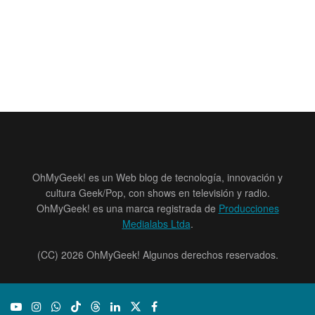
OhMyGeek! es un Web blog de tecnología, innovación y
cultura Geek/Pop, con shows en televisión y radio.
OhMyGeek! es una marca registrada de
Producciones
Medialabs Ltda
.
(CC) 2026 OhMyGeek! Algunos derechos reservados.