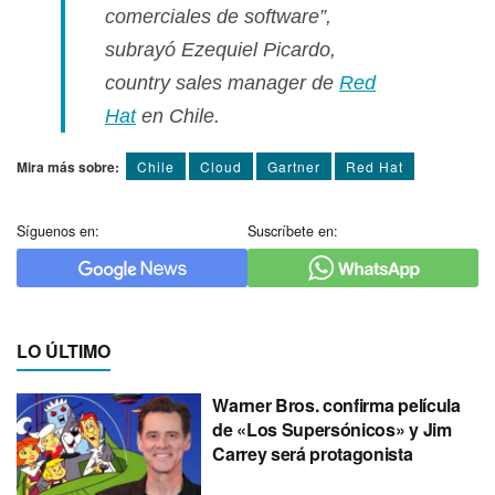
comerciales de software”,
subrayó Ezequiel Picardo,
country sales manager
de
Red
Hat
en Chile.
Mira más sobre:
Chile
Cloud
Gartner
Red Hat
Síguenos en:
Suscríbete en:
LO ÚLTIMO
Warner Bros. confirma película
de «Los Supersónicos» y Jim
Carrey será protagonista