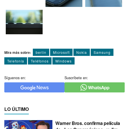
Mira más sobre:
berlin
Microsoft
Nokia
Samsung
Telefoní­a
Teléfonos
Windows
Síguenos en:
Suscríbete en:
LO ÚLTIMO
Warner Bros. confirma película