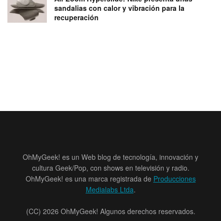
sandalias con calor y vibración para la
recuperación
OhMyGeek! es un Web blog de tecnología, innovación y
cultura Geek/Pop, con shows en televisión y radio.
OhMyGeek! es una marca registrada de
Producciones
Medialabs Ltda
.
(CC) 2026 OhMyGeek! Algunos derechos reservados.