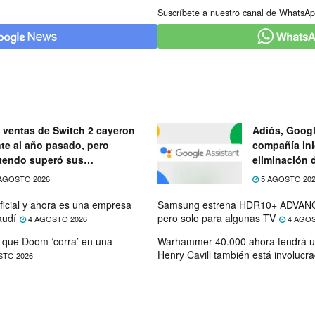
Suscríbete a nuestro canal de WhatsAp
 ventas de Switch 2 cayeron
Adiós, Googl
nte al año pasado, pero
compañía ini
tendo superó sus
eliminación 
ectativas
próximo mes
AGOSTO 2026
5 AGOSTO 20
ficial y ahora es una empresa
Samsung estrena HDR10+ ADVANC
audí
pero solo para algunas TV
4 AGOSTO 2026
4 AGOS
que Doom ‘corra’ en una
Warhammer 40.000 ahora tendrá u
Henry Cavill también está involucr
STO 2026