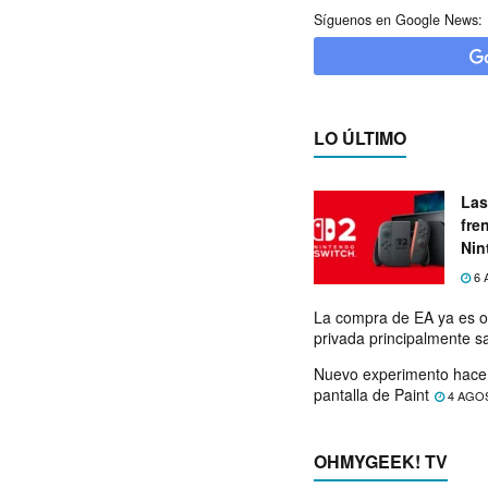
Síguenos en Google News:
LO ÚLTIMO
Las
fre
Nin
exp
6 
La compra de EA ya es o
privada principalmente s
Nuevo experimento hace 
pantalla de Paint
4 AGO
OHMYGEEK! TV