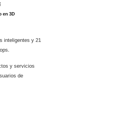
í
o en 3D
 inteligentes y 21
tops.
tos y servicios
usuarios de