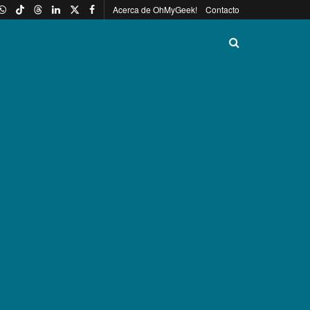
Acerca de OhMyGeek!
Contacto