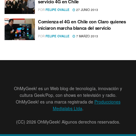
servicio 4G en Chile
POR
FELIPE OVALLE
27 JUNIO 2013
Comienza el 4G en Chile con Claro quienes
iniciaron marcha blanca del servicio
POR
FELIPE OVALLE
7 MARZO 2013
OhMyGeek! es un Web blog de tecnología, innovación y
cultura Geek/Pop, con shows en televisión y radio.
OhMyGeek! es una marca registrada de
Producciones
Medialabs Ltda
.
(CC) 2026 OhMyGeek! Algunos derechos reservados.