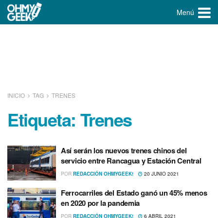
Menú
INICIO
TAG
TRENES
Etiqueta:
Trenes
Así serán los nuevos trenes chinos del
servicio entre Rancagua y Estación Central
POR
REDACCIÓN OHMYGEEK!
20 JUNIO 2021
Ferrocarriles del Estado ganó un 45% menos
en 2020 por la pandemia
POR
REDACCIÓN OHMYGEEK!
6 ABRIL 2021