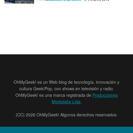
OhMyGeek! es un Web blog de tecnología, innovación y
cultura Geek/Pop, con shows en televisión y radio.
OhMyGeek! es una marca registrada de
Producciones
Medialabs Ltda
.
(CC) 2026 OhMyGeek! Algunos derechos reservados.