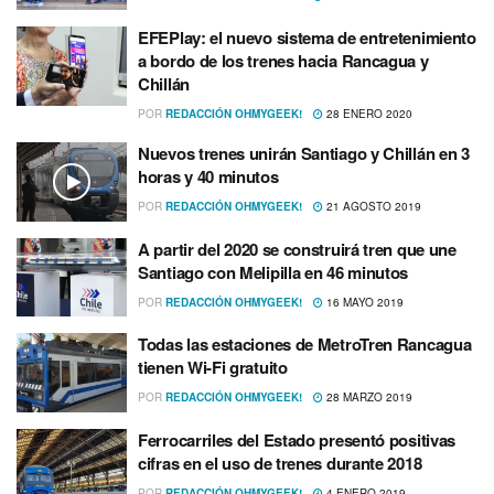
EFEPlay: el nuevo sistema de entretenimiento
a bordo de los trenes hacia Rancagua y
Chillán
POR
REDACCIÓN OHMYGEEK!
28 ENERO 2020
Nuevos trenes unirán Santiago y Chillán en 3
horas y 40 minutos
POR
REDACCIÓN OHMYGEEK!
21 AGOSTO 2019
A partir del 2020 se construirá tren que une
Santiago con Melipilla en 46 minutos
POR
REDACCIÓN OHMYGEEK!
16 MAYO 2019
Todas las estaciones de MetroTren Rancagua
tienen Wi-Fi gratuito
POR
REDACCIÓN OHMYGEEK!
28 MARZO 2019
Ferrocarriles del Estado presentó positivas
cifras en el uso de trenes durante 2018
POR
REDACCIÓN OHMYGEEK!
4 ENERO 2019